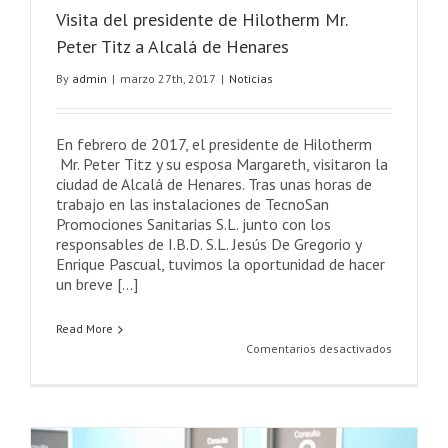
Visita del presidente de Hilotherm Mr.
Peter Titz a Alcalá de Henares
By
admin
|
marzo 27th, 2017
|
Noticias
En febrero de 2017, el presidente de Hilotherm
Mr. Peter Titz y su esposa Margareth, visitaron la
ciudad de Alcalá de Henares. Tras unas horas de
trabajo en las instalaciones de TecnoSan
Promociones Sanitarias S.L. junto con los
responsables de I.B.D. S.L. Jesús De Gregorio y
Enrique Pascual, tuvimos la oportunidad de hacer
un breve [...]
Read More
en
Comentarios desactivados
Visita
del
president
de
Hilotherm