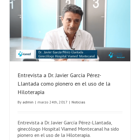
Mr.
Peter
Titz
a
Alcalá
de
Henares
Entrevista a Dr. Javier García Pérez-
Llantada como pionero en el uso de la
Hiloterapia
By
admin
|
marzo 24th, 2017
|
Noticias
Entrevista a Dr. Javier García Pérez-Llantada,
ginecólogo Hospital Viamed Montecanal ha sido
pionero en el uso de la Hiloterapia.