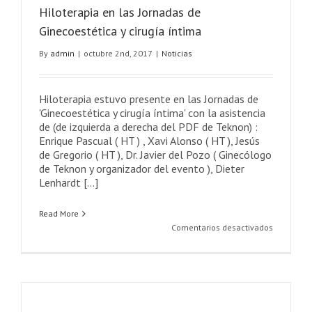
Hiloterapia en las Jornadas de
Ginecoestética y cirugía íntima
By
admin
|
octubre 2nd, 2017
|
Noticias
Hiloterapia estuvo presente en las Jornadas de
'Ginecoestética y cirugía íntima' con la asistencia
de (de izquierda a derecha del PDF de Teknon) :
Enrique Pascual ( HT ) , Xavi Alonso ( HT ), Jesús
de Gregorio ( HT ), Dr. Javier del Pozo ( Ginecólogo
de Teknon y organizador del evento ), Dieter
Lenhardt [...]
Read More
en
Comentarios desactivados
Hiloterapi
en
las
Jornadas
de
Ginecoest