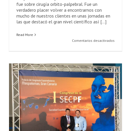
fue sobre cirugía orbito-palpebral. Fue un
verdadero placer volver a encontrarnos con
mucho de nuestros clientes en unas jornadas en
las que destacó el gran nivel científico así [...]
Read More
en
Comentarios desactivados
Hiloterapi
en
el
curso
sobre
cirugía
orbito-
palpebral
de
la
SECPRE
celebrado
en
Gijón