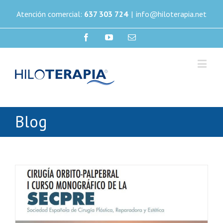
Atención comercial:
637 303 724
|
info@hiloterapia.net
Blog