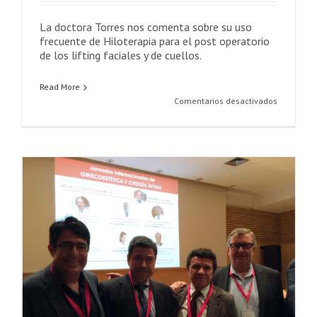
La doctora Torres nos comenta sobre su uso
frecuente de Hiloterapia para el post operatorio
de los lifting faciales y de cuellos.
Read More
en
Comentarios desactivados
Experienc
en
el
uso
de
Hiloterpia
por
la
Dra.
Ana
Torres
o