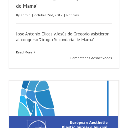
de Mama’
By
admin
|
octubre 2nd, 2017
|
Noticias
Jose Antonio Elices y Jesús de Gregorio asistieron
al congreso 'Cirugía Secundaria de Mama'
Read More
en
Comentarios desactivados
Asistencia
al
congreso
‘Cirugía
Secundari
de
Mama’