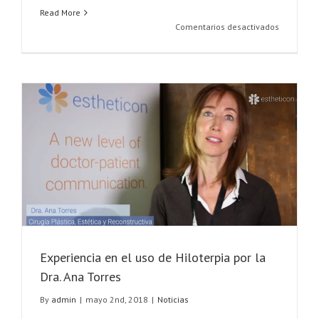
Read More
en
Comentarios desactivados
I
Congreso
de
la
Sociedad
Española
de
Cirugía
Plástica
Facial
Experiencia en el uso de Hiloterpia por la
Dra. Ana Torres
By
admin
|
mayo 2nd, 2018
|
Noticias