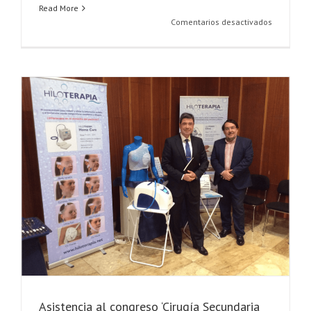
Read More
en
Comentarios desactivados
Jornadas
de
Ginecoest
y
cirugía
íntima
Asistencia al congreso ‘Cirugía Secundaria