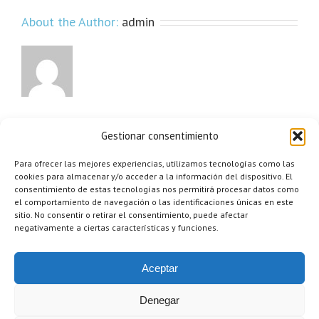
About the Author:
admin
Gestionar consentimiento
Para ofrecer las mejores experiencias, utilizamos tecnologías como las
cookies para almacenar y/o acceder a la información del dispositivo. El
consentimiento de estas tecnologías nos permitirá procesar datos como
el comportamiento de navegación o las identificaciones únicas en este
sitio. No consentir o retirar el consentimiento, puede afectar
negativamente a ciertas características y funciones.
Aceptar
Denegar
TecnoSan Promociones Sanitarias S.L. | NIF.- B-87295028 | T. 637 303
724 |
info@hiloterapia.net
|
Política de privacidad