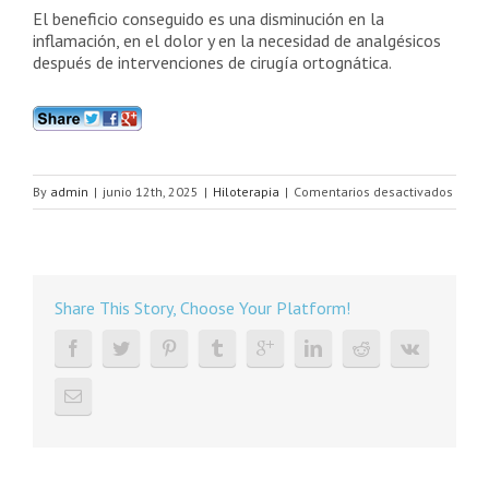
El beneficio conseguido es una disminución en la
inflamación, en el dolor y en la necesidad de analgésicos
después de intervenciones de cirugía ortognática.
en
By
admin
|
junio 12th, 2025
|
Hiloterapia
|
Comentarios desactivados
Hilote
para
la
recup
posop
Share This Story, Choose Your Platform!
de
cirugí
ortog