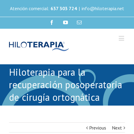
Atención comercial:
637 303 724
|
info@hiloterapia.net
Hiloterapia para la
recuperación posoperatoria
de cirugía ortognática
Previous
Next